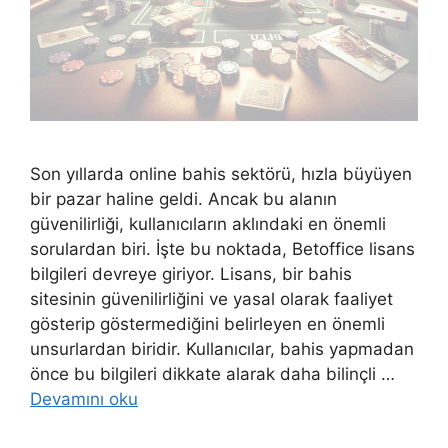
Son yıllarda online bahis sektörü, hızla büyüyen
bir pazar haline geldi. Ancak bu alanın
güvenilirliği, kullanıcıların aklındaki en önemli
sorulardan biri. İşte bu noktada, Betoffice lisans
bilgileri devreye giriyor. Lisans, bir bahis
sitesinin güvenilirliğini ve yasal olarak faaliyet
gösterip göstermediğini belirleyen en önemli
unsurlardan biridir. Kullanıcılar, bahis yapmadan
önce bu bilgileri dikkate alarak daha bilinçli …
Devamını oku