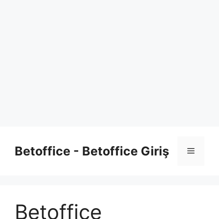
Betoffice - Betoffice Giriş
Menü
Betoffice