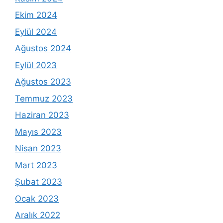
Ekim 2024
Eylül 2024
Ağustos 2024
Eylül 2023
Ağustos 2023
Temmuz 2023
Haziran 2023
Mayıs 2023
Nisan 2023
Mart 2023
Şubat 2023
Ocak 2023
Aralık 2022