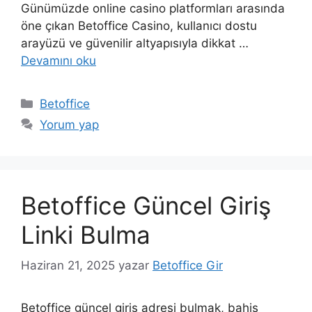
Günümüzde online casino platformları arasında
öne çıkan Betoffice Casino, kullanıcı dostu
arayüzü ve güvenilir altyapısıyla dikkat …
Devamını oku
Kategoriler
Betoffice
Yorum yap
Betoffice Güncel Giriş
Linki Bulma
Haziran 21, 2025
yazar
Betoffice Gir
Betoffice güncel giriş adresi bulmak, bahis