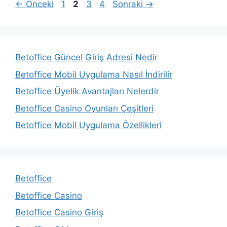
Sayfa
Sayfa
Sayfa
Sayfa
←
Önceki
1
2
3
4
Sonraki
→
Betoffice Güncel Giriş Adresi Nedir
Betoffice Mobil Uygulama Nasıl İndirilir
Betoffice Üyelik Avantajları Nelerdir
Betoffice Casino Oyunları Çeşitleri
Betoffice Mobil Uygulama Özellikleri
Betoffice
Betoffice Casino
Betoffice Casino Giriş