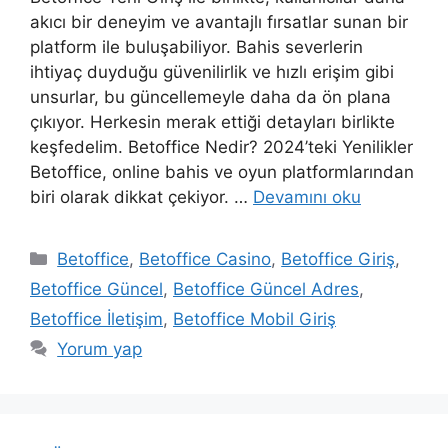
akıcı bir deneyim ve avantajlı fırsatlar sunan bir
platform ile buluşabiliyor. Bahis severlerin
ihtiyaç duyduğu güvenilirlik ve hızlı erişim gibi
unsurlar, bu güncellemeyle daha da ön plana
çıkıyor. Herkesin merak ettiği detayları birlikte
keşfedelim. Betoffice Nedir? 2024’teki Yenilikler
Betoffice, online bahis ve oyun platformlarından
biri olarak dikkat çekiyor. …
Devamını oku
Kategoriler
Betoffice
,
Betoffice Casino
,
Betoffice Giriş
,
Betoffice Güncel
,
Betoffice Güncel Adres
,
Betoffice İletişim
,
Betoffice Mobil Giriş
Yorum yap