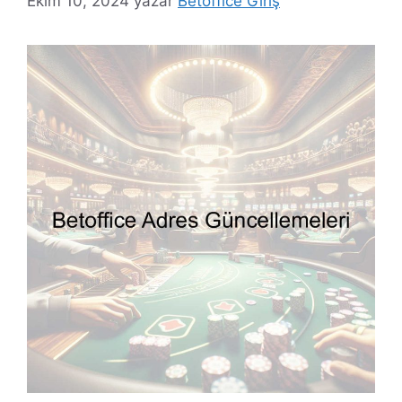
Ekim 10, 2024
yazar
Betoffice Giriş