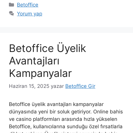
Kategoriler
Betoffice
Yorum yap
Betoffice Üyelik
Avantajları
Kampanyalar
Haziran 15, 2025
yazar
Betoffice Gir
Betoffice üyelik avantajları kampanyalar
dünyasında yeni bir soluk getiriyor. Online bahis
ve casino platformları arasında hızla yükselen
Betoffice, kullanıcılarına sunduğu özel fırsatlarla