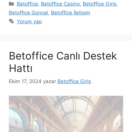
Kategoriler
Betoffice
,
Betoffice Casino
,
Betoffice Giriş
,
Betoffice Güncel
,
Betoffice İletişim
Yorum yap
Betoffice Canlı Destek
Hattı
Ekim 17, 2024
yazar
Betoffice Giriş