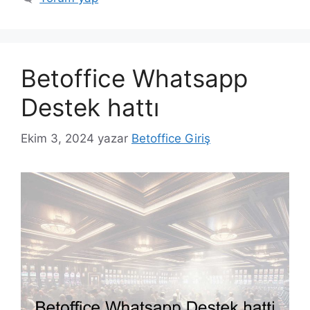
Betoffice Whatsapp
Destek hattı
Ekim 3, 2024
yazar
Betoffice Giriş