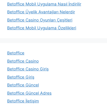
Betoffice Mobil Uygulama Nasıl İndirilir
Betoffice Üyelik Avantajları Nelerdir
Betoffice Casino Oyunları Çeşitleri
Betoffice Mobil Uygulama Özellikleri
Betoffice
Betoffice Casino
Betoffice Casino Giriş
Betoffice Giriş
Betoffice Güncel
Betoffice Güncel Adres
Betoffice İletişim