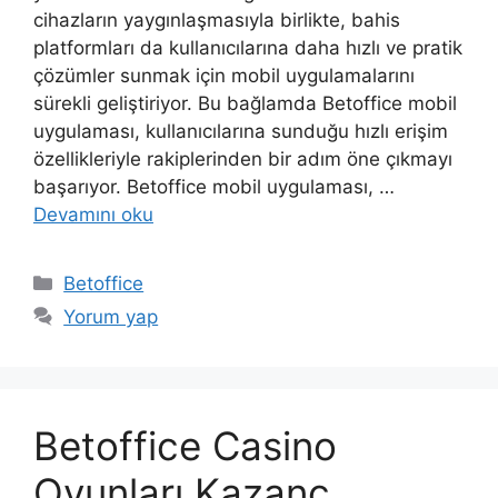
cihazların yaygınlaşmasıyla birlikte, bahis
platformları da kullanıcılarına daha hızlı ve pratik
çözümler sunmak için mobil uygulamalarını
sürekli geliştiriyor. Bu bağlamda Betoffice mobil
uygulaması, kullanıcılarına sunduğu hızlı erişim
özellikleriyle rakiplerinden bir adım öne çıkmayı
başarıyor. Betoffice mobil uygulaması, …
Devamını oku
Kategoriler
Betoffice
Yorum yap
Betoffice Casino
Oyunları Kazanç