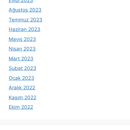
Eylül 2023
Ağustos 2023
Temmuz 2023
Haziran 2023
Mayıs 2023
Nisan 2023
Mart 2023
Şubat 2023
Ocak 2023
Aralık 2022
Kasım 2022
Ekim 2022