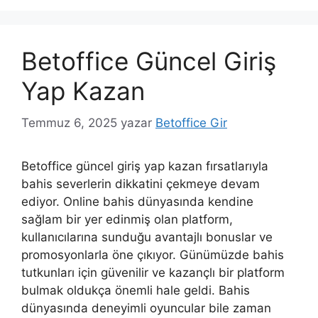
Betoffice Güncel Giriş
Yap Kazan
Temmuz 6, 2025
yazar
Betoffice Gir
Betoffice güncel giriş yap kazan fırsatlarıyla
bahis severlerin dikkatini çekmeye devam
ediyor. Online bahis dünyasında kendine
sağlam bir yer edinmiş olan platform,
kullanıcılarına sunduğu avantajlı bonuslar ve
promosyonlarla öne çıkıyor. Günümüzde bahis
tutkunları için güvenilir ve kazançlı bir platform
bulmak oldukça önemli hale geldi. Bahis
dünyasında deneyimli oyuncular bile zaman