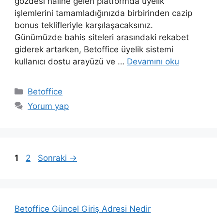
gözdesi haline gelen platformda üyelik
işlemlerini tamamladığınızda birbirinden cazip
bonus teklifleriyle karşılaşacaksınız.
Günümüzde bahis siteleri arasındaki rekabet
giderek artarken, Betoffice üyelik sistemi
kullanıcı dostu arayüzü ve …
Devamını oku
Kategoriler
Betoffice
Yorum yap
Sayfa
Sayfa
1
2
Sonraki
→
Betoffice Güncel Giriş Adresi Nedir