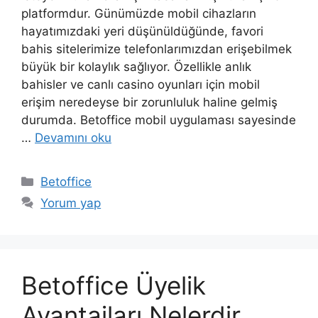
platformdur. Günümüzde mobil cihazların
hayatımızdaki yeri düşünüldüğünde, favori
bahis sitelerimize telefonlarımızdan erişebilmek
büyük bir kolaylık sağlıyor. Özellikle anlık
bahisler ve canlı casino oyunları için mobil
erişim neredeyse bir zorunluluk haline gelmiş
durumda. Betoffice mobil uygulaması sayesinde
…
Devamını oku
Kategoriler
Betoffice
Yorum yap
Betoffice Üyelik
Avantajları Nelerdir