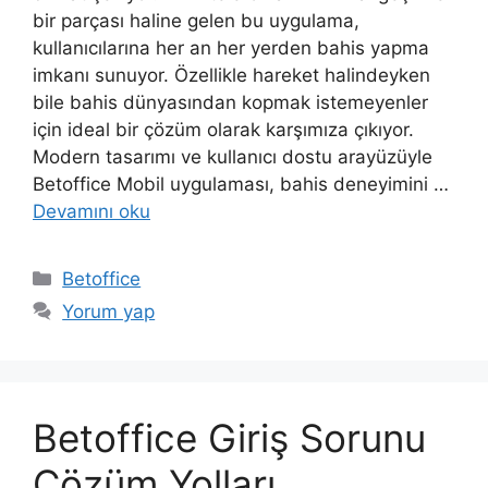
bir parçası haline gelen bu uygulama,
kullanıcılarına her an her yerden bahis yapma
imkanı sunuyor. Özellikle hareket halindeyken
bile bahis dünyasından kopmak istemeyenler
için ideal bir çözüm olarak karşımıza çıkıyor.
Modern tasarımı ve kullanıcı dostu arayüzüyle
Betoffice Mobil uygulaması, bahis deneyimini …
Devamını oku
Kategoriler
Betoffice
Yorum yap
Betoffice Giriş Sorunu
Çözüm Yolları