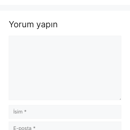
Yorum yapın
Yorum
İsim
E-