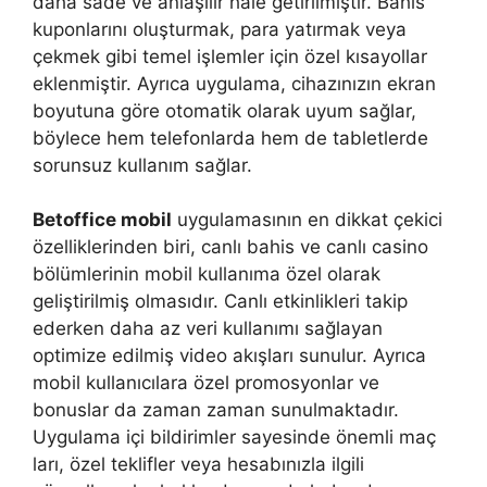
daha sade ve anlaşılır hale getirilmiştir. Bahis
kuponlarını oluşturmak, para yatırmak veya
çekmek gibi temel işlemler için özel kısayollar
eklenmiştir. Ayrıca uygulama, cihazınızın ekran
boyutuna göre otomatik olarak uyum sağlar,
böylece hem telefonlarda hem de tabletlerde
sorunsuz kullanım sağlar.
Betoffice mobil
uygulamasının en dikkat çekici
özelliklerinden biri, canlı bahis ve canlı casino
bölümlerinin mobil kullanıma özel olarak
geliştirilmiş olmasıdır. Canlı etkinlikleri takip
ederken daha az veri kullanımı sağlayan
optimize edilmiş video akışları sunulur. Ayrıca
mobil kullanıcılara özel promosyonlar ve
bonuslar da zaman zaman sunulmaktadır.
Uygulama içi bildirimler sayesinde önemli maç
ları, özel teklifler veya hesabınızla ilgili