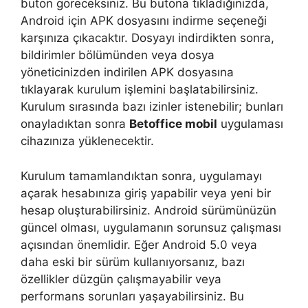
buton göreceksiniz. Bu butona tıkladığınızda,
Android için APK dosyasını indirme seçeneği
karşınıza çıkacaktır. Dosyayı indirdikten sonra,
bildirimler bölümünden veya dosya
yöneticinizden indirilen APK dosyasına
tıklayarak kurulum işlemini başlatabilirsiniz.
Kurulum sırasında bazı izinler istenebilir; bunları
onayladıktan sonra
Betoffice mobil
uygulaması
cihazınıza yüklenecektir.
Kurulum tamamlandıktan sonra, uygulamayı
açarak hesabınıza giriş yapabilir veya yeni bir
hesap oluşturabilirsiniz. Android sürümünüzün
güncel olması, uygulamanın sorunsuz çalışması
açısından önemlidir. Eğer Android 5.0 veya
daha eski bir sürüm kullanıyorsanız, bazı
özellikler düzgün çalışmayabilir veya
performans sorunları yaşayabilirsiniz. Bu