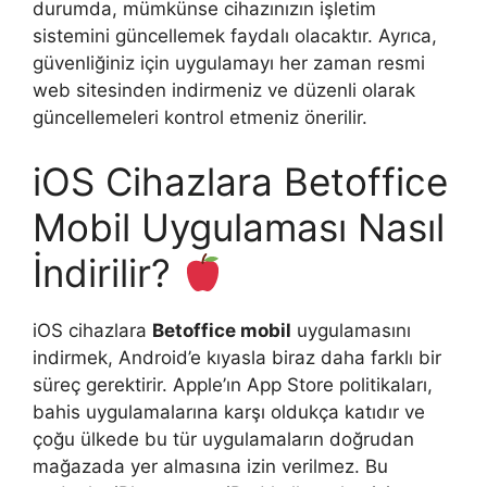
durumda, mümkünse cihazınızın işletim
sistemini güncellemek faydalı olacaktır. Ayrıca,
güvenliğiniz için uygulamayı her zaman resmi
web sitesinden indirmeniz ve düzenli olarak
güncellemeleri kontrol etmeniz önerilir.
iOS Cihazlara Betoffice
Mobil Uygulaması Nasıl
İndirilir?
iOS cihazlara
Betoffice mobil
uygulamasını
indirmek, Android’e kıyasla biraz daha farklı bir
süreç gerektirir. Apple’ın App Store politikaları,
bahis uygulamalarına karşı oldukça katıdır ve
çoğu ülkede bu tür uygulamaların doğrudan
mağazada yer almasına izin verilmez. Bu