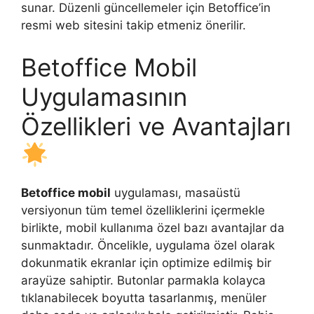
sunar. Düzenli güncellemeler için Betoffice’in
resmi web sitesini takip etmeniz önerilir.
Betoffice Mobil
Uygulamasının
Özellikleri ve Avantajları
Betoffice mobil
uygulaması, masaüstü
versiyonun tüm temel özelliklerini içermekle
birlikte, mobil kullanıma özel bazı avantajlar da
sunmaktadır. Öncelikle, uygulama özel olarak
dokunmatik ekranlar için optimize edilmiş bir
arayüze sahiptir. Butonlar parmakla kolayca
tıklanabilecek boyutta tasarlanmış, menüler