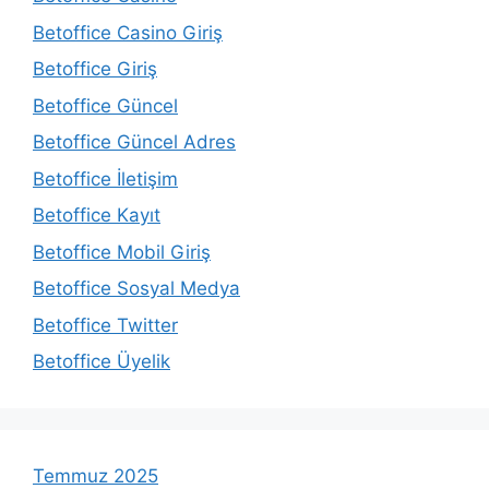
Betoffice Casino Giriş
Betoffice Giriş
Betoffice Güncel
Betoffice Güncel Adres
Betoffice İletişim
Betoffice Kayıt
Betoffice Mobil Giriş
Betoffice Sosyal Medya
Betoffice Twitter
Betoffice Üyelik
Temmuz 2025