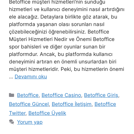
Betoffice müşteri hizmetleri‘nin sunduğu
hizmetleri ve kullanıcı deneyimini nasıl artırdığını
ele alacağız. Detaylara birlikte göz atarak, bu
platformda yaşanan olası sorunları nasıl
çözebileceğinizi öğrenebilirsiniz. Betoffice
Müşteri Hizmetleri Nedir ve Önemi Betoffice
spor bahisleri ve diğer oyunlar sunan bir
platformdur. Ancak, bu platformda kullanıcı
deneyimini artıran en önemli unsurlardan biri
müşteri hizmetleridir. Peki, bu hizmetlerin önemi
…
Devamını oku
Kategoriler
Betoffice
,
Betoffice Casino
,
Betoffice Giriş
,
Betoffice Güncel
,
Betoffice İletişim
,
Betoffice
Twitter
,
Betoffice Üyelik
Yorum yap