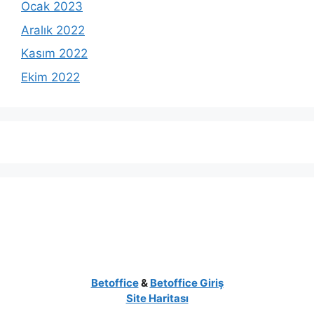
Ocak 2023
Aralık 2022
Kasım 2022
Ekim 2022
Betoffice
&
Betoffice Giriş
Site Haritası