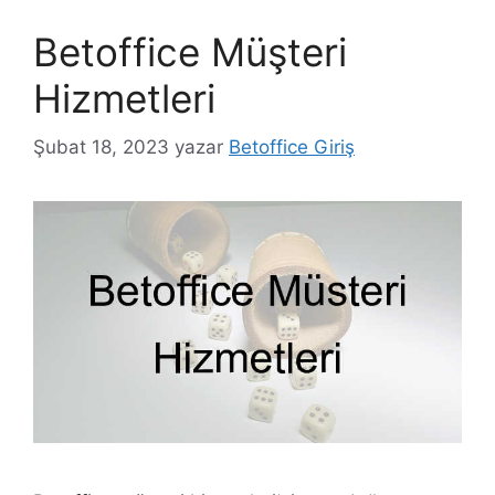
Betoffice Müşteri
Hizmetleri
Şubat 18, 2023
yazar
Betoffice Giriş