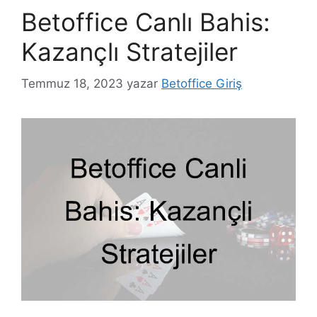
Betoffice Canlı Bahis:
Kazançlı Stratejiler
Temmuz 18, 2023
yazar
Betoffice Giriş