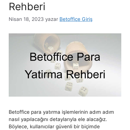
Rehberi
Nisan 18, 2023
yazar
Betoffice Giriş
Betoffice para yatırma işlemlerinin adım adım
nasıl yapılacağını detaylarıyla ele alacağız.
Böylece, kullanıcılar güvenli bir biçimde