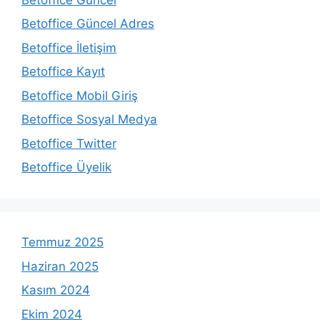
Betoffice Güncel Adres
Betoffice İletişim
Betoffice Kayıt
Betoffice Mobil Giriş
Betoffice Sosyal Medya
Betoffice Twitter
Betoffice Üyelik
Temmuz 2025
Haziran 2025
Kasım 2024
Ekim 2024