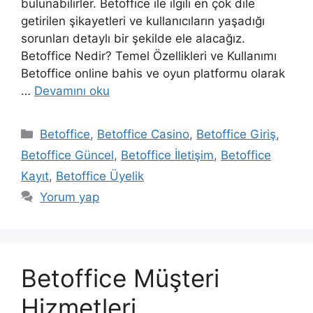
bulunabilirler. Betoffice ile ilgili en çok dile
getirilen şikayetleri ve kullanıcıların yaşadığı
sorunları detaylı bir şekilde ele alacağız.
Betoffice Nedir? Temel Özellikleri ve Kullanımı
Betoffice online bahis ve oyun platformu olarak
…
Devamını oku
Kategoriler
Betoffice
,
Betoffice Casino
,
Betoffice Giriş
,
Betoffice Güncel
,
Betoffice İletişim
,
Betoffice
Kayıt
,
Betoffice Üyelik
Yorum yap
Betoffice Müşteri
Hizmetleri