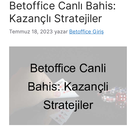
Betoffice Canlı Bahis:
Kazançlı Stratejiler
Temmuz 18, 2023
yazar
Betoffice Giriş