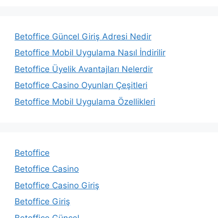
Betoffice Güncel Giriş Adresi Nedir
Betoffice Mobil Uygulama Nasıl İndirilir
Betoffice Üyelik Avantajları Nelerdir
Betoffice Casino Oyunları Çeşitleri
Betoffice Mobil Uygulama Özellikleri
Betoffice
Betoffice Casino
Betoffice Casino Giriş
Betoffice Giriş
Betoffice Güncel