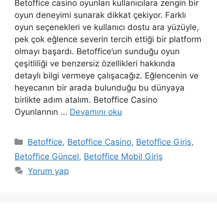
Betoffice casino oyunları kullanıcılara zengin bir
oyun deneyimi sunarak dikkat çekiyor. Farklı
oyun seçenekleri ve kullanıcı dostu ara yüzüyle,
pek çok eğlence severin tercih ettiği bir platform
olmayı başardı. Betoffice’un sunduğu oyun
çeşitliliği ve benzersiz özellikleri hakkında
detaylı bilgi vermeye çalışacağız. Eğlencenin ve
heyecanın bir arada bulunduğu bu dünyaya
birlikte adım atalım. Betoffice Casino
Oyunlarının …
Devamını oku
Kategoriler
Betoffice
,
Betoffice Casino
,
Betoffice Giriş
,
Betoffice Güncel
,
Betoffice Mobil Giriş
Yorum yap