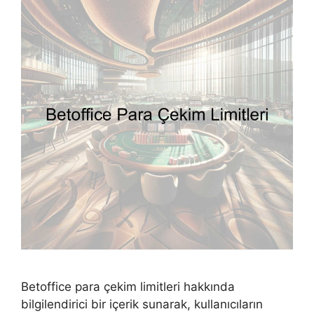
Betoffice para çekim limitleri hakkında
bilgilendirici bir içerik sunarak, kullanıcıların