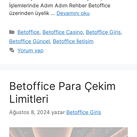
İşlemlerinde Adım Adım Rehber Betoffice
üzerinden üyelik …
Devamını oku
Kategoriler
Betoffice
,
Betoffice Casino
,
Betoffice Giriş
,
Betoffice Güncel
,
Betoffice İletişim
Yorum yap
Betoffice Para Çekim
Limitleri
Ağustos 8, 2024
yazar
Betoffice Giriş